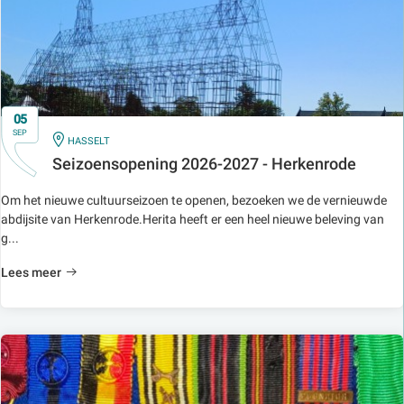
05
SEP
IN
HASSELT
Seizoensopening 2026-2027 - Herkenrode
Om het nieuwe cultuurseizoen te openen, bezoeken we de vernieuwde
abdijsite van Herkenrode.Herita heeft er een heel nieuwe beleving van
g...
Lees meer