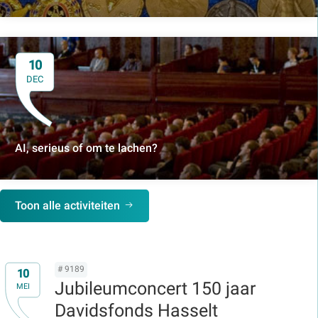
10
DEC
AI, serieus of om te lachen?
Toon alle activiteiten
# 9189
10
Jubileumconcert 150 jaar
MEI
Davidsfonds Hasselt