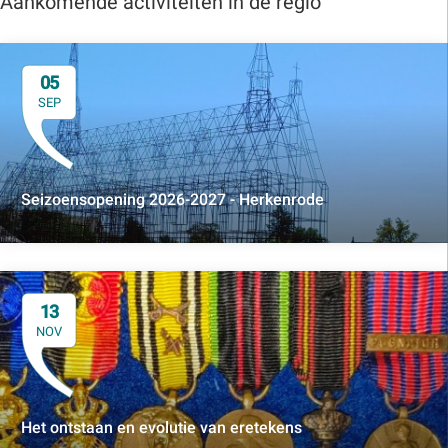
Aankomende activiteiten in de regio
05
SEP
Seizoensopening 2026-2027 - Herkenrode
13
NOV
Het ontstaan en evolutie van eretekens