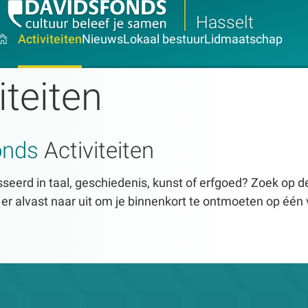
Hasselt
Activiteiten
Nieuws
Lokaal bestuur
Lidmaatschap
iteiten
onds
Activiteiten
seerd in taal, geschiedenis, kunst of erfgoed? Zoek op dez
n er alvast naar uit om je binnenkort te ontmoeten op één 