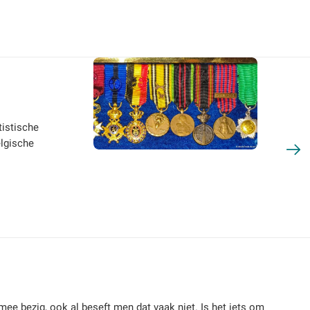
tistische
elgische
r mee bezig, ook al beseft men dat vaak niet. Is het iets om