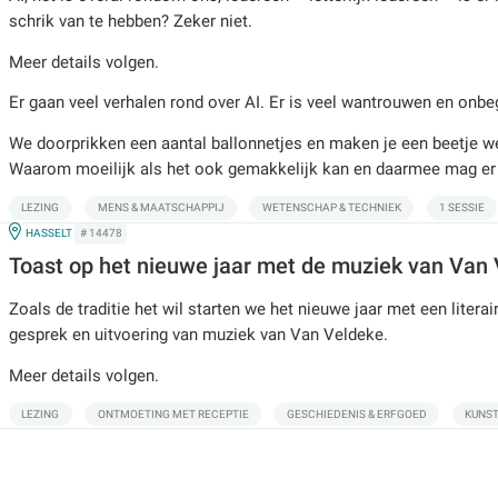
schrik van te hebben? Zeker niet.
Meer details volgen.
Er gaan veel verhalen rond over AI. Er is veel wantrouwen en onbeg
We doorprikken een aantal ballonnetjes en maken je een beetje we
Waarom moeilijk als het ook gemakkelijk kan en daarmee mag er
LEZING
MENS & MAATSCHAPPIJ
WETENSCHAP & TECHNIEK
1 SESSIE
IN
HASSELT
# 14478
Toast op het nieuwe jaar met de muziek van Van
Zoals de traditie het wil starten we het nieuwe jaar met een litera
gesprek en uitvoering van muziek van Van Veldeke.
Meer details volgen.
LEZING
ONTMOETING MET RECEPTIE
GESCHIEDENIS & ERFGOED
KUNST