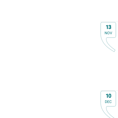
Familiedag
Fietstocht
Lezing
Op
13
Meerdaagse uitstap
NOV
Ontmoeting met receptie
Voorstelling (theater, literatuur, film,...)
Wandeling
Wandeling met gids
Webinar
Weekendcursus
Workshop
Zomercursus
Op
10
DEC