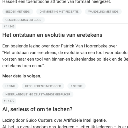
Hasselt een toeristische attractie van formaat neergezet.
BEZOEK MET GIDS
ONTMOETING MET RECEPTIE
WANDELING MET GIDS
GESCHIEDENIS & ERFGOED
# 14245
Het ontstaan en evolutie van eretekens
Een boeiende lezing over door Patrick Van Hoorenbeke over
“Het ontstaan van eretekens, de evolutie van een tool voor absolu
vorsten naar een tool van binnen-en buitenlandse politiek en de B
eretekens toen en nu”.
Meer details volgen.
LEZING
GESCHIEDENIS & ERFGOED
1 SESSIE
NEDERLANDS | B1/B2 ZELFSTANDIGE GEBRUIKER
# 14477
AI, serieus of om te lachen?
Lezing door Guido Custers over
Artificiële Intelligentie
.
AI, het is overal rondom ons, iedereen – letterlijk iedereen – is e