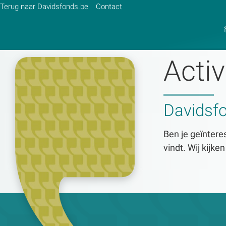
Terug naar Davidsfonds.be
Contact
Activ
Zoek:
Davidsf
Zoeken
Ben je geïnteres
vindt. Wij kijke